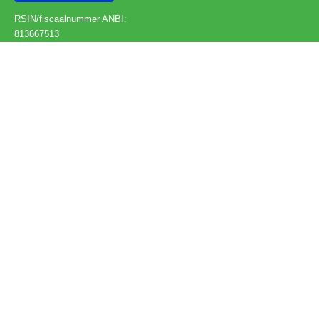
RSIN/fiscaalnummer ANBI:
813667513