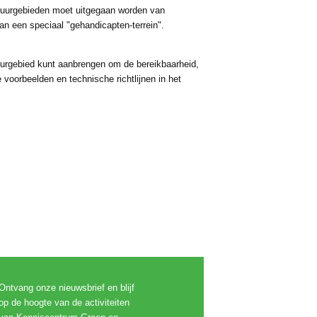
natuurgebieden moet uitgegaan worden van
an een speciaal "gehandicapten-terrein".
atuurgebied kunt aanbrengen om de bereikbaarheid,
 voorbeelden en technische richtlijnen in het
Ontvang onze nieuwsbrief en blijf
op de hoogte van de activiteiten