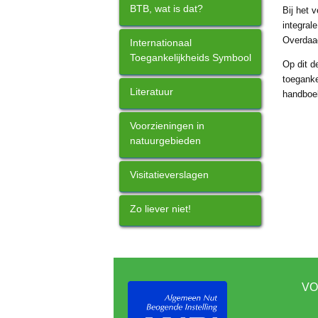
BTB, wat is dat?
Bij het 
integral
Overdaa
Internationaal
Toegankelijkheids Symbool
Op dit d
toeganke
Literatuur
handbo
Voorzieningen in
natuurgebieden
Visitatieverslagen
Zo liever niet!
VO