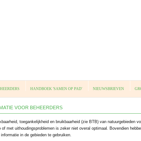
EHEERDERS
HANDBOEK 'SAMEN OP PAD'
NIEUWSBRIEVEN
GR
MATIE VOOR BEHEERDERS
kbaarheid, toegankelijkheid en bruikbaarheid (zie BTB) van natuurgebieden vo
 of met uithoudingsproblemen is zeker niet overal optimaal. Bovendien he
informatie in de gebieden te gebruiken.