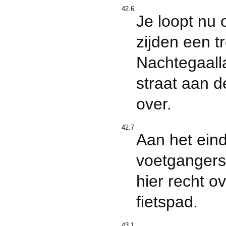
42.6
Je loopt nu 
zijden een t
Nachtegaalla
straat aan d
over.
42.7
Aan het eind
voetgangers
hier recht o
fietspad.
43.1