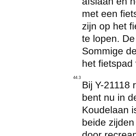
afslaan en h
met een fiet
zijn op het 
te lopen. De
Sommige dele
het fietspad
44.3
Bij Y-21118 
bent nu in 
Koudelaan i
beide zijde
door recrean