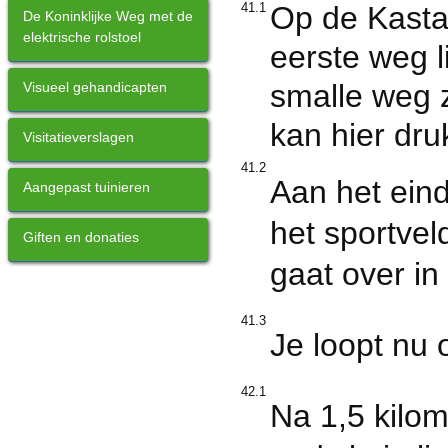
41.1
Op de Kastan
De Koninklijke Weg met de
elektrische rolstoel
eerste weg l
smalle weg z
Visueel gehandicapten
kan hier druk
Visitatieverslagen
41.2
Aan het eind
Aangepast tuinieren
het sportvel
Giften en donaties
gaat over in
41.3
Je loopt nu 
42.1
Na 1,5 kilom