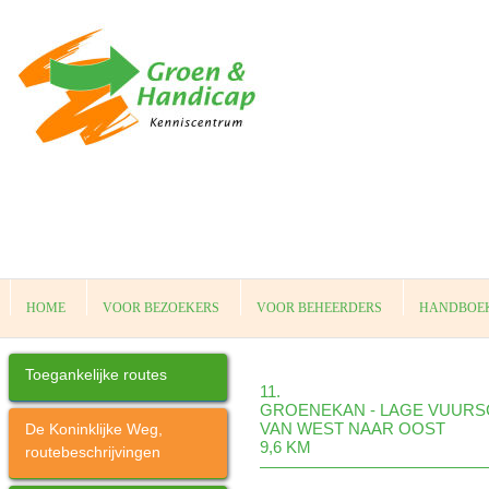
HOME
VOOR BEZOEKERS
VOOR BEHEERDERS
HANDBOEK
Toegankelijke routes
11.
GROENEKAN - LAGE VUUR
VAN WEST NAAR OOST
De Koninklijke Weg,
9,6 KM
routebeschrijvingen