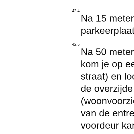
42.4
Na 15 meter 
parkeerplaa
42.5
Na 50 meter 
kom je op ee
straat) en l
de overzijd
(woonvoorzie
van de entr
voordeur kan