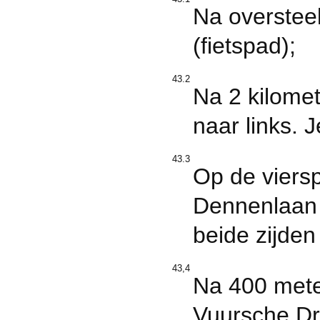
Na overstee
(fietspad);
43.2
Na 2 kilomet
naar links. 
43.3
Op de viers
Dennenlaan i
beide zijden
43,4
Na 400 meter
Vuursche Dre