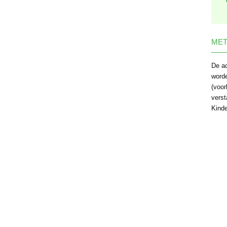
MET
De ac
word
(voor
verst
Kind