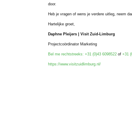
door.
Heb je vragen of wens je verdere uitleg, neem da
Hartelijke groet,
Daphne Pleijers | Visit Zuid‑Limburg
Projectcoördinator Marketing
Bel me rechtstreeks: +31 (0)43 6098522
of
+31 (
https://www.visitzuidlimburg.nl/