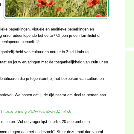
g
sieke beperkingen, visuele en auditieve beperkingen en
g en/of uiteenlopende behoefte? Of ben je een familielid of
iteenlopende behoefte?
egankelijkheid van cultuur en natuur in Zuid-Limburg.
staat en jouw ervaringen met de toegankelijkheid van cultuur en
entificeren die je tegenkomt bij het bezoeken van culture en
aardevol. We hopen dat jij de tijd neemt om deel te nemen aan
:
https://forms.gle/UAv7oahZvxvUZmKw6
minuten. Vul de vragenlijst uiterlijk 20 september in.
nnen dragen aan het onderzoek? Stuur deze mail dan vooral