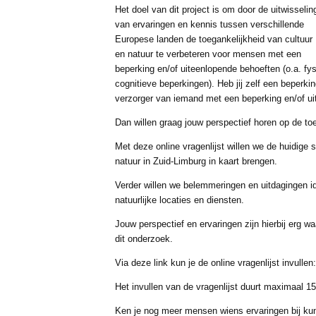
Het doel van dit project is om door de uitwisselin
van ervaringen en kennis tussen verschillende
Europese landen de toegankelijkheid van cultuur
en natuur te verbeteren voor mensen met een
beperking en/of uiteenlopende behoeften (o.a. fy
cognitieve beperkingen). Heb jij zelf een beperkin
verzorger van iemand met een beperking en/of u
Dan willen graag jouw perspectief horen op de to
Met deze online vragenlijst willen we de huidige 
natuur in Zuid-Limburg in kaart brengen.
Verder willen we belemmeringen en uitdagingen id
natuurlijke locaties en diensten.
Jouw perspectief en ervaringen zijn hierbij erg w
dit onderzoek.
Via deze link kun je de online vragenlijst invullen
Het invullen van de vragenlijst duurt maximaal 15 
Ken je nog meer mensen wiens ervaringen bij ku